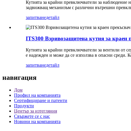
Кутията за крайни превключватели за наблюдение н
задвижващ механизъм с различни вътрешни превкл
запитване
детайл
ITS300 Взривозащитена кутия за краен 
Кутията за крайни превключватели за вентили от с
е надежден и може да се използва в опасни среди. К
запитване
детайл
навигация
Дом
Профил на компанията
Сертифициране и патенти
Продукти
Център за изтегляния
Свържете се с нас
Новини на компанията