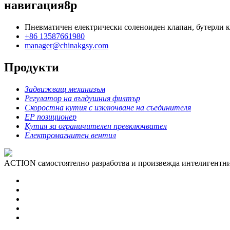
навигация8p
Пневматичен електрически соленоиден клапан, бутерли кл
+86 13587661980
manager@chinakgsy.com
Продукти
Задвижващ механизъм
Регулатор на въздушния филтър
Скоростна кутия с изключване на съединителя
EP позиционер
Кутия за ограничителен превключвател
Електромагнитен вентил
ACTION самостоятелно разработва и произвежда интелигентни 