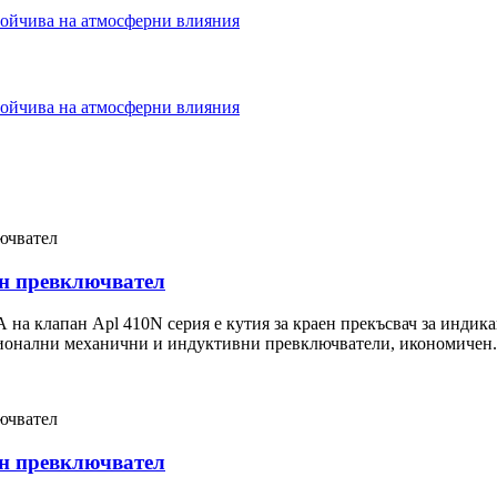
н превключвател
 Apl 410N серия е кутия за краен прекъсвач за индикация 
ционални механични и индуктивни превключватели, икономичен.
н превключвател