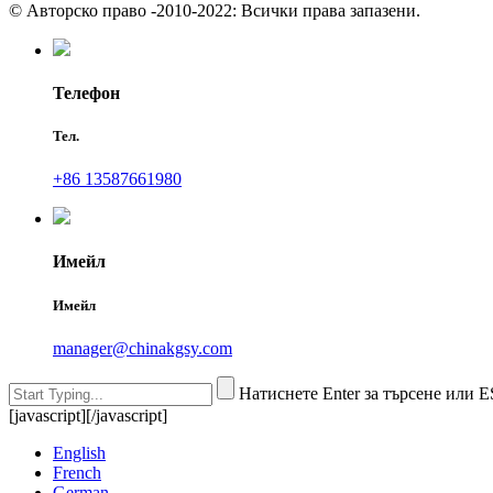
© Авторско право -2010-2022: Всички права запазени.
Телефон
Тел.
+86 13587661980
Имейл
Имейл
manager@chinakgsy.com
Натиснете Enter за търсене или E
[javascript]
[/javascript]
English
French
German