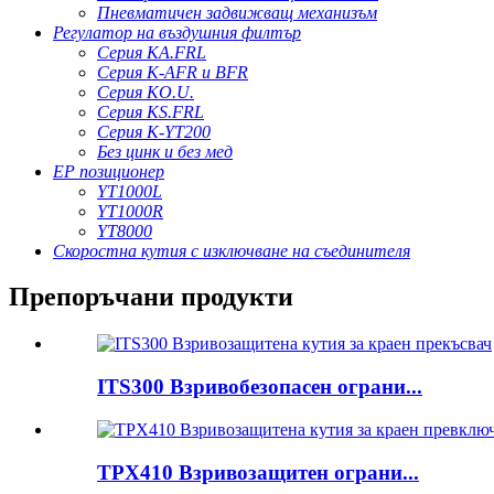
Пневматичен задвижващ механизъм
Регулатор на въздушния филтър
Серия KA.FRL
Серия K-AFR и BFR
Серия KO.U.
Серия KS.FRL
Серия K-YT200
Без цинк и без мед
EP позиционер
YT1000L
YT1000R
YT8000
Скоростна кутия с изключване на съединителя
Препоръчани продукти
ITS300 Взривобезопасен ограни...
TPX410 Взривозащитен ограни...