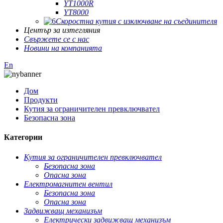
YT1000R
YT8000
Скоростна кутия с изключване на съединителя
Център за изтегляния
Свържете се с нас
Новини на компанията
En
Дом
Продукти
Кутия за ограничителен превключвател
Безопасна зона
Категории
Кутия за ограничителен превключвател
Безопасна зона
Опасна зона
Електромагнитен вентил
Безопасна зона
Опасна зона
Задвижващ механизъм
Електрически задвижващ механизъм