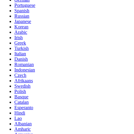
Portuguese
Spanish
Russian
Japanese
Korean
Arabic
Irish
Greek
Turkish
Italian
Danish
Romanian
Indonesian
Czech
Afrikaans
Swedish
Polish
Basque
Catalan
Esperanto
Hindi
Lao
Albanian
Amharic