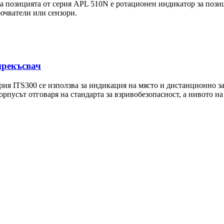
а позицията от серия APL 510N е ротационен индикатор за пози
ючватели или сензори.
прекъсвач
ерия ITS300 се използва за индикация на място и дистанционно 
орпусът отговаря на стандарта за взривобезопасност, а нивото на 