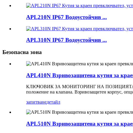
APL210N IP67 Водоустойчив ...
APL310N IP67 Водоустойчив ...
Безопасна зона
APL410N Взривозащитена кутия за крае
КЛЮЧОВИК ЗА МОНИТОРИНГ НА ПОЗИЦИЯТА на клапан
положение на клапана. Взривозащитен корпус, оп
запитване
детайл
APL510N Взривозащитена кутия за крае