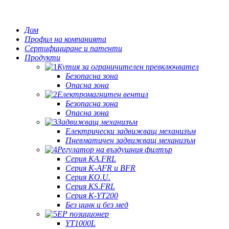
Дом
Профил на компанията
Сертифициране и патенти
Продукти
Кутия за ограничителен превключвател
Безопасна зона
Опасна зона
Електромагнитен вентил
Безопасна зона
Опасна зона
Задвижващ механизъм
Електрически задвижващ механизъм
Пневматичен задвижващ механизъм
Регулатор на въздушния филтър
Серия KA.FRL
Серия K-AFR и BFR
Серия KO.U.
Серия KS.FRL
Серия K-YT200
Без цинк и без мед
EP позиционер
YT1000L