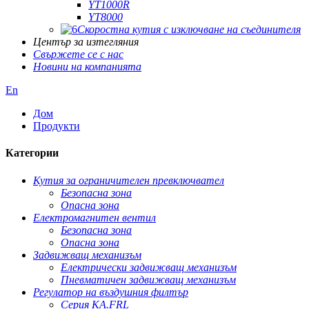
YT1000R
YT8000
Скоростна кутия с изключване на съединителя
Център за изтегляния
Свържете се с нас
Новини на компанията
En
Дом
Продукти
Категории
Кутия за ограничителен превключвател
Безопасна зона
Опасна зона
Електромагнитен вентил
Безопасна зона
Опасна зона
Задвижващ механизъм
Електрически задвижващ механизъм
Пневматичен задвижващ механизъм
Регулатор на въздушния филтър
Серия KA.FRL