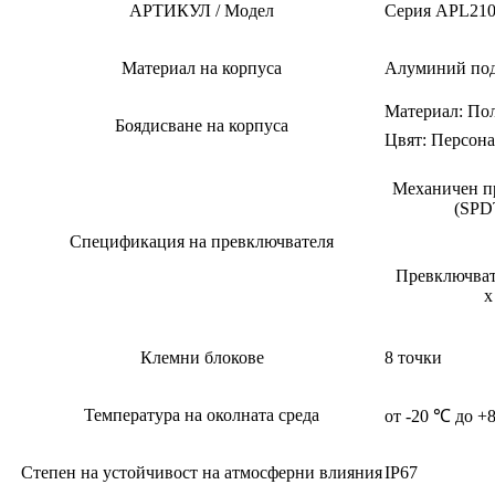
АРТИКУЛ / Модел
Серия APL21
Материал на корпуса
Алуминий под
Материал: По
Боядисване на корпуса
Цвят: Персонал
Механичен п
(SPDT
Спецификация на превключвателя
Превключвате
х
Клемни блокове
8 точки
Температура на околната среда
от -20 ℃ до +
Степен на устойчивост на атмосферни влияния
IP67