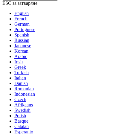
ESC за затваряне
English
French
German
Portuguese
Spanish
Russian
Japanese
Korean
Arabic
Irish
Greek
Turkish
Italian
Danish
Romanian
Indonesian
Czech
Afrikaans
Swedish
Polish
Basque
Catalan
Esperanto