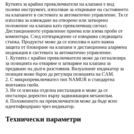
Кутията за крайни превключватели на клапани е вид
полеви инструмент, използван за откриване на състоянието
на клапаните в системата за автоматично управление. Тя се
използва за извеждане на отворено или затворено
положение на клапана като превключващ сигнал.
Дистанционното управление приема или взема проби от
компютъра. След потвърждение се извършва следващата
стъпка. Продуктът може да се използва и като важна
защита от блокиране на клапани и дистанционна алармена
индикация в системата за автоматично управление.
1. Кутията с крайни превключватели може да сигнализира
за позицията на отваряне и затваряне на клапана за
предаване на дълги разстояния. Визуалният индикатор за
позиция може бързо да регулира позицията на CAM.
2. С микропревключвател тип NAMUR и стандартна
монтажна скоба.
3. Не се изисква отделна инсталация и може да се
инсталира директно върху задвижващия механизъм.
4. Положението на превключвателя може да бъде ясно
идентифицирано чрез индикатор.
Технически параметри