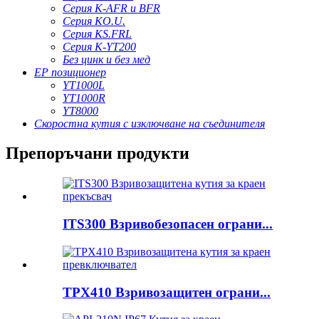
Серия K-AFR и BFR
Серия KO.U.
Серия KS.FRL
Серия K-YT200
Без цинк и без мед
EP позиционер
YT1000L
YT1000R
YT8000
Скоростна кутия с изключване на съединителя
Препоръчани продукти
ITS300 Взривобезопасен ограни...
TPX410 Взривозащитен ограни...