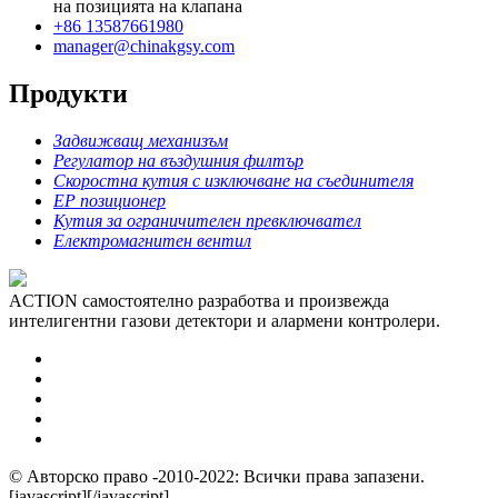
на позицията на клапана
+86 13587661980
manager@chinakgsy.com
Продукти
Задвижващ механизъм
Регулатор на въздушния филтър
Скоростна кутия с изключване на съединителя
EP позиционер
Кутия за ограничителен превключвател
Електромагнитен вентил
ACTION самостоятелно разработва и произвежда
интелигентни газови детектори и алармени контролери.
© Авторско право -2010-2022: Всички права запазени.
[javascript]
[/javascript]