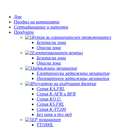
Дом
Профил на компанията
Сертифициране и патенти
Продукти
Кутия за ограничителен превключвател
Безопасна зона
Опасна зона
Електромагнитен вентил
Безопасна зона
Опасна зона
Задвижващ механизъм
Електрически задвижващ механизъм
Пневматичен задвижващ механизъм
Регулатор на въздушния филтър
Серия KA.FRL
Серия K-AFR и BFR
Серия KO.U.
Серия KS.FRL
Серия K-YT200
Без цинк и без мед
EP позиционер
YT1000L