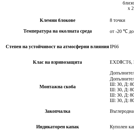
близо
х 2
Клемни блокове
8 точки
Температура на околната среда
от -20 ℃ д
Степен на устойчивост на атмосферни влияния
IP66
Клас на взривозащита
EXDⅡCT6, 
Допълнител
Допълнител
Ш: 30, Д: 80
Монтажна скоба
Ш: 30, Д: 80
Ш: 30, Д: 80 
Ш: 30, Д: 80
Закопчалка
Въглеродна
Индикаторен капак
Куполен ка