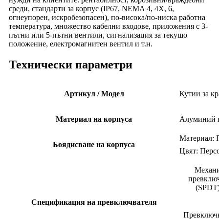
среди, стандарти за корпус (IP67, NEMA 4, 4X, 6,
огнеупорен, искробезопасен), по-висока/по-ниска работна
температура, множество кабелни входове, приложения с 3-
пътни или 5-пътни вентили, сигнализация за текущо
положение, електромагнитен вентил и т.н.
Технически параметри
Артикул / Модел
Кутии за к
Материал на корпуса
Алуминий п
Материал: 
Боядисване на корпуса
Цвят: Персо
Механ
превклю
(SPDT)
Спецификация на превключвателя
Превключв