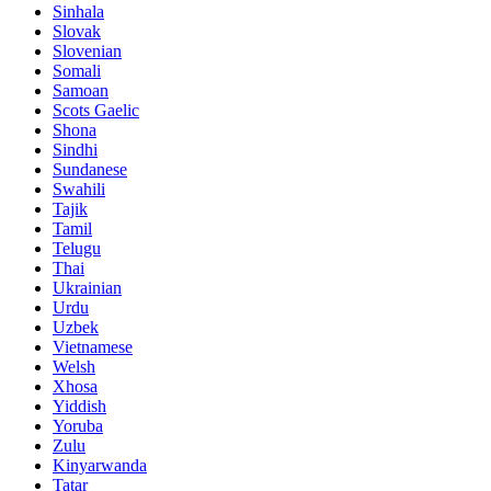
Sinhala
Slovak
Slovenian
Somali
Samoan
Scots Gaelic
Shona
Sindhi
Sundanese
Swahili
Tajik
Tamil
Telugu
Thai
Ukrainian
Urdu
Uzbek
Vietnamese
Welsh
Xhosa
Yiddish
Yoruba
Zulu
Kinyarwanda
Tatar