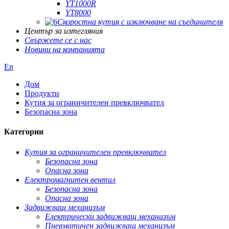
YT1000R
YT8000
Скоростна кутия с изключване на съединителя
Център за изтегляния
Свържете се с нас
Новини на компанията
En
Дом
Продукти
Кутия за ограничителен превключвател
Безопасна зона
Категории
Кутия за ограничителен превключвател
Безопасна зона
Опасна зона
Електромагнитен вентил
Безопасна зона
Опасна зона
Задвижващ механизъм
Електрически задвижващ механизъм
Пневматичен задвижващ механизъм