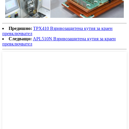
Предишно:
TPX410 Взривозащитена кутия за краен
превключвател
Следващо:
APL510N Взривозащитена кутия за краен
превключвател