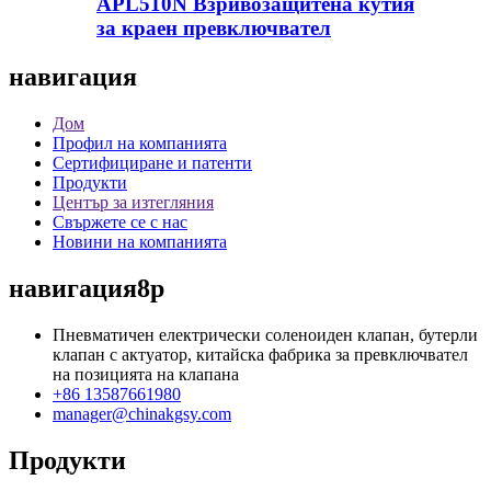
APL510N Взривозащитена кутия
за краен превключвател
навигация
Дом
Профил на компанията
Сертифициране и патенти
Продукти
Център за изтегляния
Свържете се с нас
Новини на компанията
навигация8p
Пневматичен електрически соленоиден клапан, бутерли
клапан с актуатор, китайска фабрика за превключвател
на позицията на клапана
+86 13587661980
manager@chinakgsy.com
Продукти