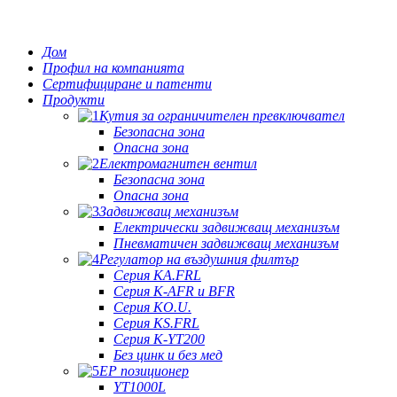
Дом
Профил на компанията
Сертифициране и патенти
Продукти
Кутия за ограничителен превключвател
Безопасна зона
Опасна зона
Електромагнитен вентил
Безопасна зона
Опасна зона
Задвижващ механизъм
Електрически задвижващ механизъм
Пневматичен задвижващ механизъм
Регулатор на въздушния филтър
Серия KA.FRL
Серия K-AFR и BFR
Серия KO.U.
Серия KS.FRL
Серия K-YT200
Без цинк и без мед
EP позиционер
YT1000L