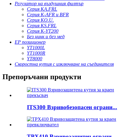
Регулатор на въздушния филтър
Серия KA.FRL
Серия K-AFR и BFR
Серия KO.U.
Серия KS.FRL
Серия K-YT200
Без цинк и без мед
EP позиционер
YT1000L
YT1000R
YT8000
Скоростна кутия с изключване на съединителя
Препоръчани продукти
ITS300 Взривобезопасен ограни...
TPX410 Взривозащитен ограни...