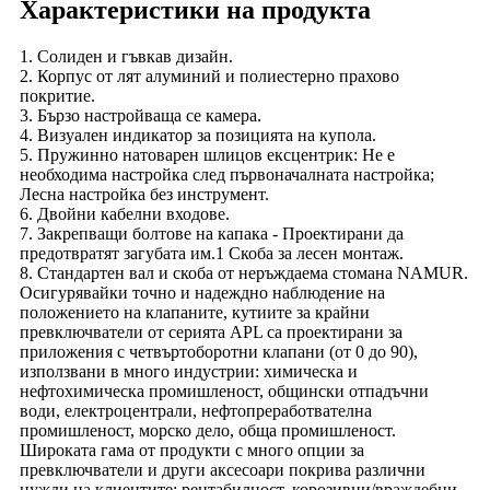
Характеристики на продукта
1. Солиден и гъвкав дизайн.
2. Корпус от лят алуминий и полиестерно прахово
покритие.
3. Бързо настройваща се камера.
4. Визуален индикатор за позицията на купола.
5. Пружинно натоварен шлицов ексцентрик: Не е
необходима настройка след първоначалната настройка;
Лесна настройка без инструмент.
6. Двойни кабелни входове.
7. Закрепващи болтове на капака - Проектирани да
предотвратят загубата им.1 Скоба за лесен монтаж.
8. Стандартен вал и скоба от неръждаема стомана NAMUR.
Осигурявайки точно и надеждно наблюдение на
положението на клапаните, кутиите за крайни
превключватели от серията APL са проектирани за
приложения с четвъртоборотни клапани (от 0 до 90),
използвани в много индустрии: химическа и
нефтохимическа промишленост, общински отпадъчни
води, електроцентрали, нефтопреработвателна
промишленост, морско дело, обща промишленост.
Широката гама от продукти с много опции за
превключватели и други аксесоари покрива различни
нужди на клиентите: рентабилност, корозивни/враждебни