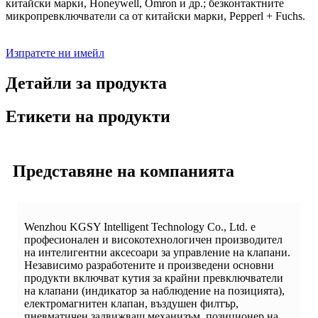
китайски марки, Honeywell, Omron и др.; безконтактните
микропревключватели са от китайски марки, Pepperl + Fuchs.
Изпратете ни имейл
Детайли за продукта
Етикети на продукти
Представяне на компанията
Wenzhou KGSY Intelligent Technology Co., Ltd. е
професионален и високотехнологичен производител
на интелигентни аксесоари за управление на клапани.
Независимо разработените и произведени основни
продукти включват кутия за крайни превключватели
на клапани (индикатор за наблюдение на позицията),
електромагнитен клапан, въздушен филтър,
пневматичен задвижващ механизъм, позиционер на