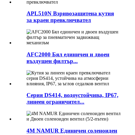
APL510N Взривозащитена кутия
за краен превключвател
AFC2000 Бял единичен и двоен
въздушен филтър...
Серия DS414, водоустойчива, IP67,
линеен ограничител...
4M NAMUR Единичен соленоиден