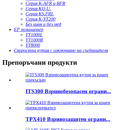
Серия K-AFR и BFR
Серия KO.U.
Серия KS.FRL
Серия K-YT200
Без цинк и без мед
EP позиционер
YT1000L
YT1000R
YT8000
Скоростна кутия с изключване на съединителя
Препоръчани продукти
ITS300 Взривобезопасен ограни...
TPX410 Взривозащитен ограни...