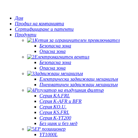
Дом
Профил на компанията
Сертифициране и патенти
Продукти
Кутия за ограничителен превключвател
Безопасна зона
Опасна зона
Електромагнитен вентил
Безопасна зона
Опасна зона
Задвижващ механизъм
Електрически задвижващ механизъм
Пневматичен задвижващ механизъм
Регулатор на въздушния филтър
Серия KA.FRL
Серия K-AFR и BFR
Серия KO.U.
Серия KS.FRL
Серия K-YT200
Без цинк и без мед
EP позиционер
YT1000L