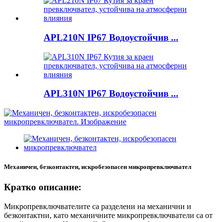
APL210N IP67 Водоустойчив ...
APL310N IP67 Водоустойчив ...
Механичен, безконтактен, искробезопасен микропревключвател
Кратко описание:
Микропревключвателите са разделени на механични и
безконтактни, като механичните микропревключватели са от