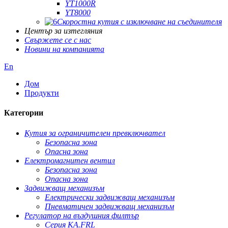
YT1000R
YT8000
Скоростна кутия с изключване на съединителя
Център за изтегляния
Свържете се с нас
Новини на компанията
En
Дом
Продукти
Категории
Кутия за ограничителен превключвател
Безопасна зона
Опасна зона
Електромагнитен вентил
Безопасна зона
Опасна зона
Задвижващ механизъм
Електрически задвижващ механизъм
Пневматичен задвижващ механизъм
Регулатор на въздушния филтър
Серия KA.FRL