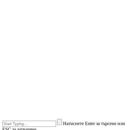
Натиснете Enter за търсене или
ESC за затваряне