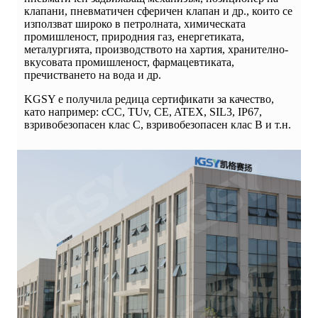
клапани, пневматичен сферичен клапан и др., които се
използват широко в петролната, химическата
промишленост, природния газ, енергетиката,
металургията, производството на хартия, хранително-
вкусовата промишленост, фармацевтиката,
пречистването на вода и др.
KGSY е получила редица сертификати за качество,
като например: cCC, TUv, CE, ATEX, SIL3, IP67,
взривобезопасен клас C, взривобезопасен клас B и т.н.